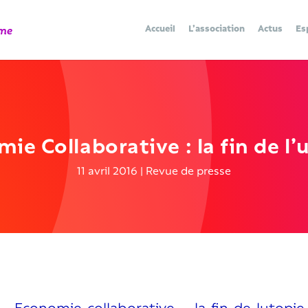
Accueil
L’association
Actus
Es
ie Collaborative : la fin de l’
11 avril 2016
|
Revue de presse
Economie-collaborative-_-la-fin-de-lutopie