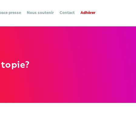
pace presse
Nous soutenir
Contact
Adhérer
utopie?
-_