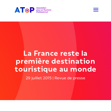
La France reste la
première destination
touristique au monde
29 juillet 2015
|
Revue de presse