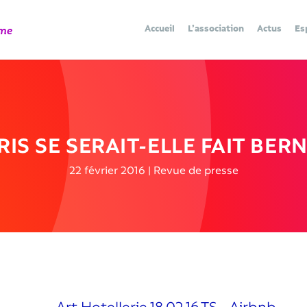
Accueil
L’association
Actus
Es
RIS SE SERAIT-ELLE FAIT BER
22 février 2016
|
Revue de presse
Art.Hotellerie.18.02.16.TS_.Airbnb