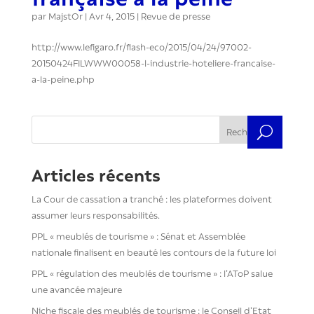
par
MajstOr
|
Avr 4, 2015
|
Revue de presse
http://www.lefigaro.fr/flash-eco/2015/04/24/97002-
20150424FILWWW00058-l-industrie-hoteliere-francaise-
a-la-peine.php
Rechercher
Articles récents
La Cour de cassation a tranché : les plateformes doivent
assumer leurs responsabilités.
PPL « meublés de tourisme » : Sénat et Assemblée
nationale finalisent en beauté les contours de la future loi
PPL « régulation des meublés de tourisme » : l’AToP salue
une avancée majeure
Niche fiscale des meublés de tourisme : le Conseil d’Etat