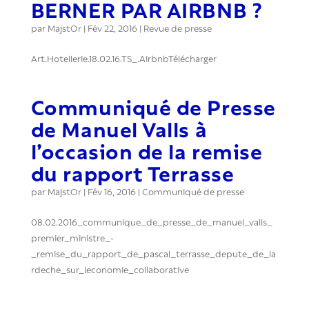
BERNER PAR AIRBNB ?
par
MajstOr
|
Fév 22, 2016
|
Revue de presse
Art.Hotellerie.18.02.16.TS_.AirbnbTélécharger
Communiqué de Presse
de Manuel Valls à
l’occasion de la remise
du rapport Terrasse
par
MajstOr
|
Fév 16, 2016
|
Communiqué de presse
08.02.2016_communique_de_presse_de_manuel_valls_
premier_ministre_-
_remise_du_rapport_de_pascal_terrasse_depute_de_la
rdeche_sur_leconomie_collaborative