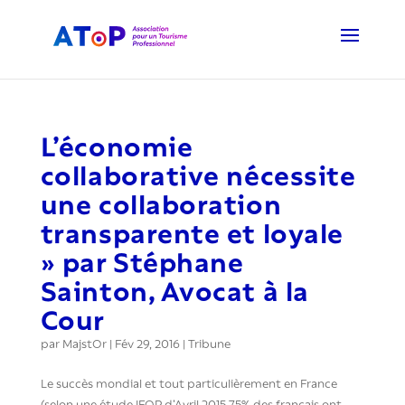
L’économie
collaborative nécessite
une collaboration
transparente et loyale
» par Stéphane
Sainton, Avocat à la
Cour
par
MajstOr
|
Fév 29, 2016
|
Tribune
Le succès mondial et tout particulièrement en France
(selon une étude IFOP d’Avril 2015 75% des français ont